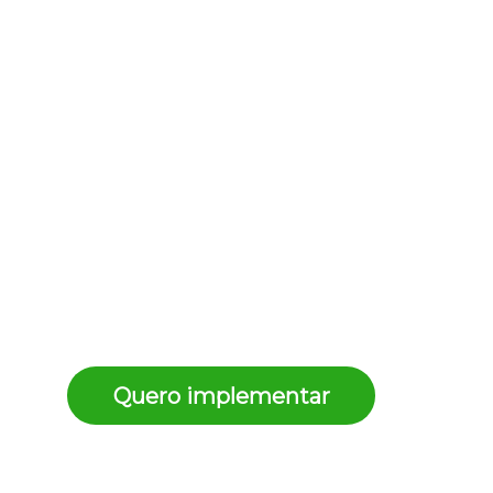
Equipe de vendas
Com IA
✓
Disponibilidade 24 horas por dia, 7
dias por semana.
✓
Respostas imediatas e
personalizadas em segundos.
✓
Vendedores focados apenas em
fechar negócios qualificados.
✓
Integração total com seu CRM e
histórico completo.
Quero implementar