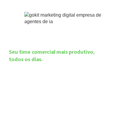
Seu time comercial mais produtivo,
todos os dias.
Agentes de IA
para WhatsApp
TRABALHAMOS COM SOLUÇÕES
SEGURAS E ADEQUADAS À API
OFICIAL DO WHASAPP.
Tenha
agentes de atendimento personalizados
,
ativos 24/7, qualificando leads com agilidade.