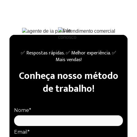
Facilite o caminho para a sua
equipe comercial
fechar mais vendas
unindo tecnologia e
humanização.
✅ Respostas rápidas. ✅ Melhor experiência. ✅
Mais vendas!
Conheça nosso método
de trabalho!
Nome*
Email*